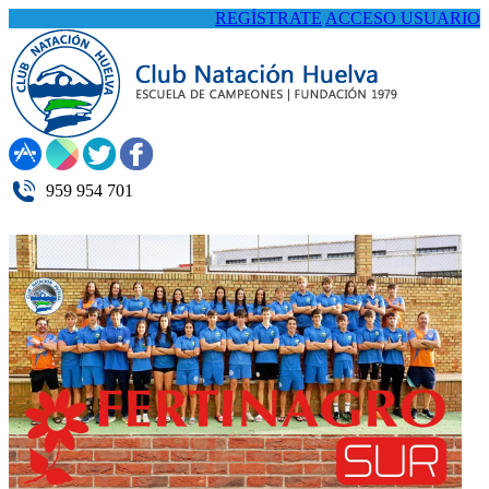
REGÍSTRATE
ACCESO USUARIO
959 954 701