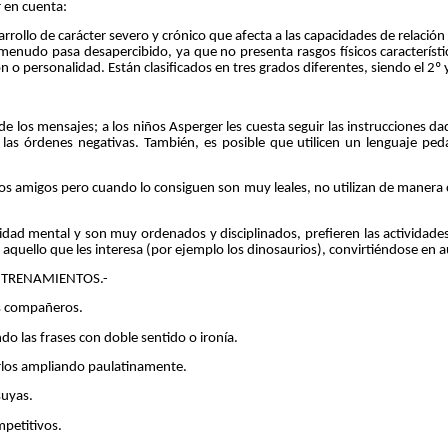
 en cuenta:
e carácter severo y crónico que afecta a las capacidades de relación y a
enudo pasa desapercibido, ya que no presenta rasgos físicos característicos 
personalidad. Están clasificados en tres grados diferentes, siendo el 2º y
e los mensajes; a los niños Asperger les cuesta seguir las instrucciones dad
as órdenes negativas. También, es posible que utilicen un lenguaje peda
os amigos pero cuando lo consiguen son muy leales, no utilizan de manera c
idad mental y son muy ordenados y disciplinados, prefieren las actividades 
 aquello que les interesa (por ejemplo los dinosaurios), convirtiéndose en a
NTRENAMIENTOS.-
s compañeros.
las frases con doble sentido o ironía.
los ampliando paulatinamente.
uyas.
petitivos.