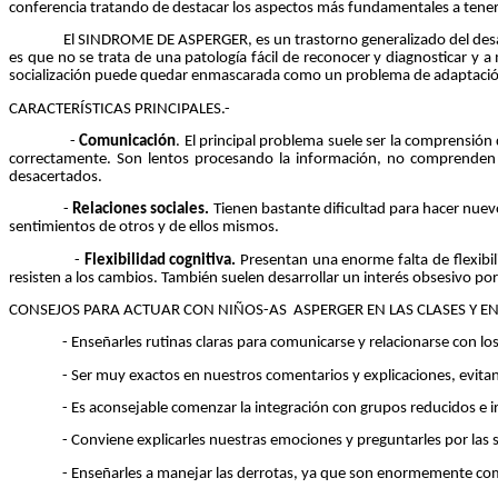
conferencia tratando de destacar los aspectos más fundamentales a tener
El SINDROME DE ASPERGER, es un trastorno generalizado del desarrollo d
es que no se trata de una patología fácil de reconocer y diagnosticar y a m
socialización puede quedar enmascarada como un problema de adaptación o 
CARACTERÍSTICAS PRINCIPALES.-
-
Comunicación
.
El principal problema suele ser la comprensión d
correctamente. Son lentos procesando la información, no comprenden l
desacertados.
-
Relaciones sociales.
Tienen bastante dificultad para hacer nuev
sentimientos de otros y de ellos mismos.
-
Flexibilidad cognitiva.
Presentan una enorme falta de flexibil
resisten a los cambios. También suelen desarrollar un interés obsesivo por
CONSEJOS PARA ACTUAR CON NIÑOS-AS ASPERGER EN LAS CLASES Y E
- Enseñarles rutinas claras para comunicarse y relacionarse con lo
- Ser muy exactos en nuestros comentarios y explicaciones, evitando 
- Es aconsejable comenzar la integración con grupos reducidos e ir
- Conviene explicarles nuestras emociones y preguntarles por las s
- Enseñarles a manejar las derrotas, ya que son enormemente com