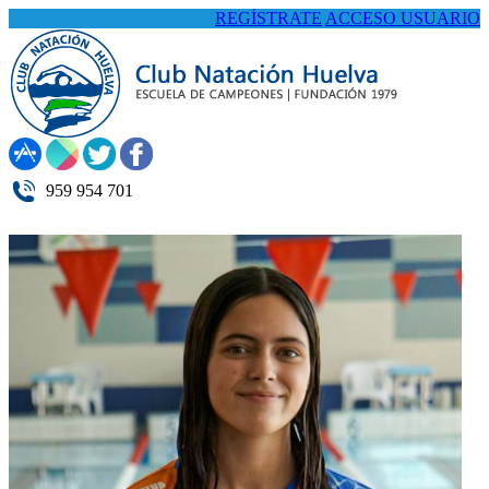
REGÍSTRATE
ACCESO USUARIO
959 954 701