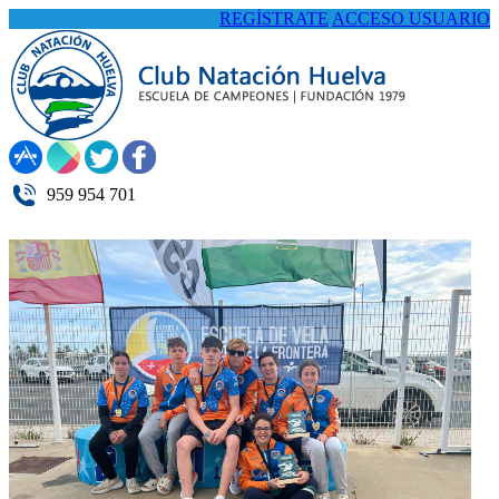
REGÍSTRATE
ACCESO USUARIO
959 954 701