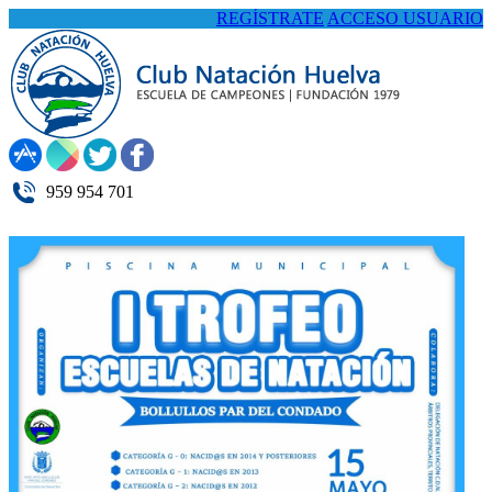
REGÍSTRATE
ACCESO USUARIO
959 954 701