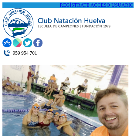
REGÍSTRATE
ACCESO USUARIO
959 954 701