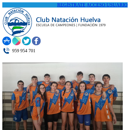
REGÍSTRATE
ACCESO USUARIO
959 954 701