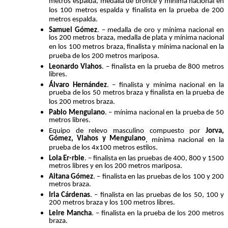
metros espalda, medalla de bronce y mínima nacional en
los 100 metros espalda y finalista en la prueba de 200
metros espalda.
Samuel Gómez
. – medalla de oro y mínima nacional en
los 200 metros braza, medalla de plata y mínima nacional
en los 100 metros braza, finalista y mínima nacional en la
prueba de los 200 metros mariposa.
Leonardo Vlahos
. – finalista en la prueba de 800 metros
libres.
Álvaro Hernández
. – finalista y mínima nacional en la
prueba de los 50 metros braza y finalista en la prueba de
los 200 metros braza.
Pablo Menguiano
. – mínima nacional en la prueba de 50
metros libres.
Equipo de relevo masculino compuesto por
Jorva,
Gómez, Vlahos y Menguiano
, mínima nacional en la
prueba de los 4x100 metros estilos.
Lola Er-rbie
. – finalista en las pruebas de 400, 800 y 1500
metros libres y en los 200 metros mariposa.
Aitana Gómez
. – finalista en las pruebas de los 100 y 200
metros braza.
Iria Cárdenas
. – finalista en las pruebas de los 50, 100 y
200 metros braza y los 100 metros libres.
Leire Mancha
. – finalista en la prueba de los 200 metros
braza.