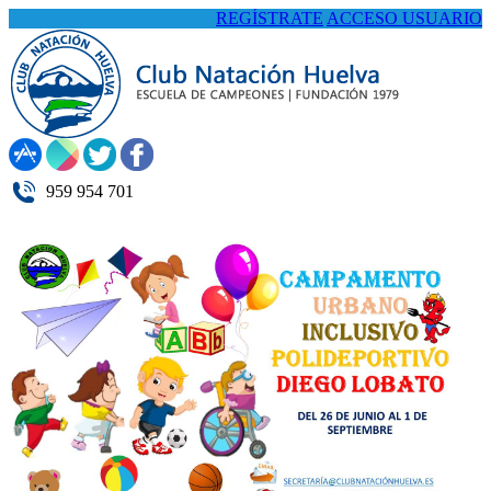
REGÍSTRATE
ACCESO USUARIO
959 954 701