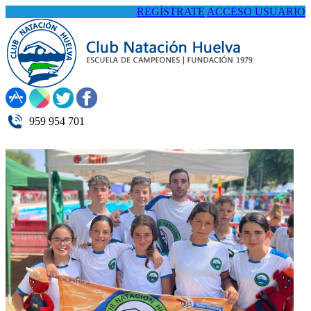
REGÍSTRATE
ACCESO USUARIO
959 954 701