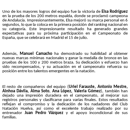
Uno de los mayores logros del equipo fue la victoria de
Elsa Rodríguez
en la prueba de los 200 metros espalda, donde se proclamó campeona
de Andalucía. Impresionantemente, Elsa mejoró su marca personal en 6
segundos, lo que la coloca en la primera posición del ranking nacional en
su categoría. Este impresionante resultado ha generado grandes
expectativas para su próxima participación en el Campeonato de
España, que se celebrará en Madrid el 15 de julio.
Además,
Manuel Camacho
ha demostrado su habilidad al obtener
nuevas marcas mínimas nacionales y ganar la medalla de bronce en las
pruebas de los 100 y 200 metros braza. Su dedicación y esfuerzo han
sido recompensados, y su actuación en el campeonato refuerza su
posición entre los talentos emergentes en la natación.
El resto de compañeros del equipo (
Uriel Farauste, Antonio Mestre,
Ainhoa Dávila, Alma Soto
,
Ana López, Valeria Gómez
), también han
dejado una impresión duradera en el campeonato, al mejorar sus
registros personales y clasificarse para varias finales. Estos resultados
reflejan el compromiso y la dedicación de los nadadores del Club
Natación Huelva, así como el excelente trabajo realizado por su
entrenador
Juan Pedro Vázquez
y el apoyo incondicional de sus
familias.