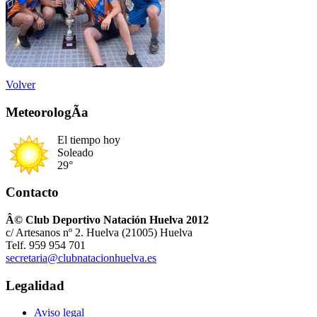
Volver
MeteorologÃ­a
El tiempo hoy
Soleado
29°
Contacto
Â© Club Deportivo Natación Huelva 2012
c/ Artesanos nº 2. Huelva (21005) Huelva
Telf. 959 954 701
secretaria@clubnatacionhuelva.es
Legalidad
Aviso legal